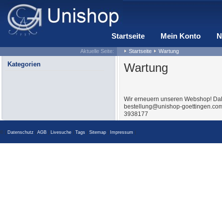
Startseite
Mein Konto
N
Aktuelle Seite:
Startseite
Wartung
Kategorien
Wartung
Wir erneuern unseren Webshop! Dahe
bestellung@unishop-goettingen.com 
3938177
© |
Datenschutz
|
AGB
|
Livesuche
|
Tags
|
Sitemap
|
Impressum
|